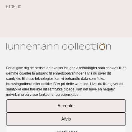
€
105,00
Lunnemann Anemone – en
kollektion af håndlavede,
For at give dig de bedste oplevelser bruger vi teknologier som cookies til at
eksklusive, unikke og personlige
gemme og/eller få adgang til enhedsoplysninger. Hvis du giver dit
samtykke til disse teknologier, kan vi behandle data som f.eks.
browsingadfærd eller unikke ID'er på dette websted. Hvis du ikke giver dit
smykker
samtykke eller trækker dit samtykke tilbage, kan det have en negativ
indvirkning på visse funktioner og egenskaber.
Rikke Lunnemanns smykker er håndlavede, eksklusive,
Accepter
unikke og alle personlige med en fortælling og et budskab.
Lunnemann Anemone er en kollektion minimalistiske og enkle
Afvis
øreringe, der alle er håndlavet i 18 karat genbrugsguld og
genbrugs Sterling sølv.