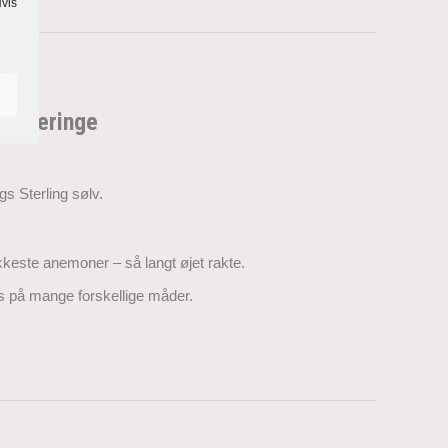
Hvis
e øreringe
s Sterling sølv.
kkeste anemoner – så langt øjet rakte.
es på mange forskellige måder.