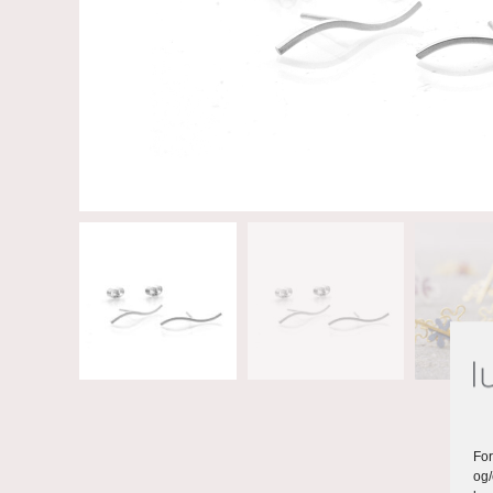
For
og/