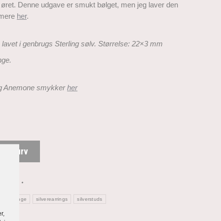
øret. Denne udgave er smukt bølget, men jeg laver den
 mere
her
.
lavet i genbrugs S
terling sølv.
Størrelse: 22×3 mm
nge.
ag Anemone
smykker
her
 til kurv
emone
ølvøreringe
silverearrings
silverstuds
r,