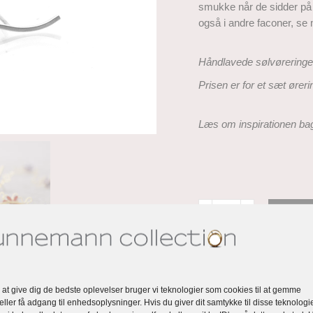
smukke når de sidder på 
også i andre faconer, se
Håndlavede sølvøreringe 
Prisen er for et sæt øreri
Læs om inspirationen b
Anemone
Tilføj
ørestik
antal
Kategorier:
Øreringe
,
An
Tags:
øreringe
ørering
s
 at give dig de bedste oplevelser bruger vi teknologier som cookies til at gemme
eller få adgang til enhedsoplysninger. Hvis du giver dit samtykke til disse teknologie