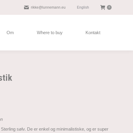
English
rikke@lunnemann.eu
0
Om
Where to buy
Kontakt
tik
nn
Sterling sølv. De er enkel og minimalistiske, og er super