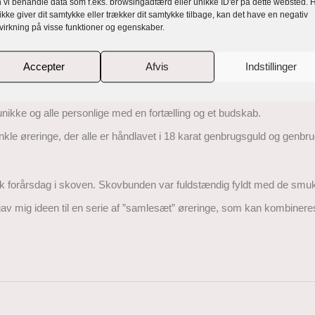
 vi behandle data som f.eks. browsingadfærd eller unikke ID'er på dette websted. 
ikke giver dit samtykke eller trækker dit samtykke tilbage, kan det have en negativ
virkning på visse funktioner og egenskaber.
Accepter
Afvis
Indstillinger
 håndlavede, eksklusive, unikke og personlig
kke og alle personlige med en fortælling og et budskab.
e øreringe, der alle er håndlavet i 18 karat genbrugsguld og genbrug
 smuk forårsdag i skoven. Skovbunden var fuldstændig fyldt med de smu
 gav mig ideen til en serie af ”samlesæt” øreringe, som kan kombiner