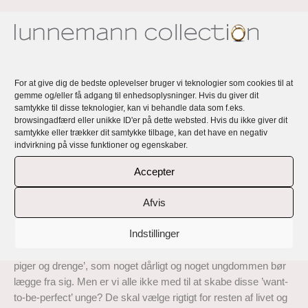
Lunnemann Perfect Imperfection… – en
kollektion af håndlavede, eksklusive,
unikke og personlige ringe og øreringe
For at give dig de bedste oplevelser bruger vi teknologier som cookies til at
gemme og/eller få adgang til enhedsoplysninger. Hvis du giver dit
Rikke Lunnemanns smykker er håndlavede, eksklusive,
samtykke til disse teknologier, kan vi behandle data som f.eks.
unikke og alle personlige med en fortælling og et budskab.
browsingadfærd eller unikke ID'er på dette websted. Hvis du ikke giver dit
samtykke eller trækker dit samtykke tilbage, kan det have en negativ
Lunnemann Perfect Imperfection… er en kollektion af ringe og
indvirkning på visse funktioner og egenskaber.
øreringe, der er håndlavet i 18 karat genbrugsguld med top
kvalitet responsible sourced diamanter og naturligt farvede
Accepter
safirer
Afvis
Inspirationen bag disse smykker kan du læse her:
Indstillinger
‘Nogen gange bliver jeg så forpustet af alle de krav livet byder
og af det vi forlanger af os selv. Man taler om begrebet ’12-tals
piger og drenge’, som noget dårligt og noget ungdommen bør
lægge fra sig. Men er vi alle ikke med til at skabe disse ’want-
to-be-perfect’ unge? De skal vælge rigtigt for resten af livet og