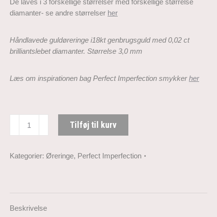
De laves i 3 forskellige størrelser med forskellige størrelse
diamanter- se andre størrelser
her
Håndlavede guldøreringe i18kt genbrugsguld med 0,02 ct
brilliantslebet diamanter. Størrelse 3,0 mm
Læs om inspirationen bag Perfect Imperfection
smykker
her
Perfect
Tilføj til kurv
Imperfection
diamant
guldørestik
Kategorier:
Øreringe
,
Perfect Imperfection
(3,0
mm)
antal
Beskrivelse