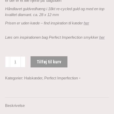
er der er et lille hjerte på ‘bagsiden’
Håndlavet guldvedhæng i 18kt re-cycled guld og med en top
kvalitet diamant. ca. 28 x 12 mm
Prisen er uden kæde – find inspiration til kæder
her
Læs om inspirationen bag Perfect Imperfection
smykker
her
Perfect
Tilføj til kurv
Imperfection
guldvedhæng
med
Kategorier:
Halskæder
,
Perfect Imperfection
diamant
og
Tahiti
perle
Beskrivelse
antal