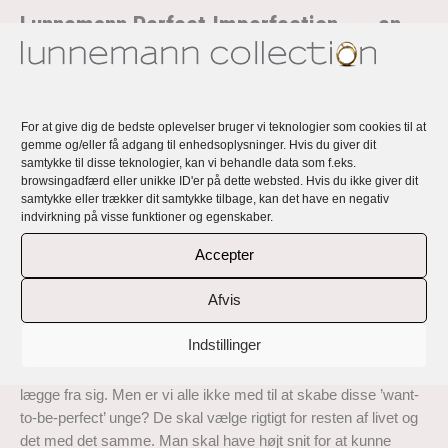
Lunnemann Perfect Imperfection… – en
kollektion af håndlavede, eksklusive,
unikke og personlige ringe og øreringe
For at give dig de bedste oplevelser bruger vi teknologier som cookies til at
Rikke Lunnemanns smykker er håndlavede, eksklusive,
gemme og/eller få adgang til enhedsoplysninger. Hvis du giver dit
unikke og alle personlige med en fortælling og et budskab.
samtykke til disse teknologier, kan vi behandle data som f.eks.
browsingadfærd eller unikke ID'er på dette websted. Hvis du ikke giver dit
Lunnemann Perfect Imperfection… er en kollektion af ringe og
samtykke eller trækker dit samtykke tilbage, kan det have en negativ
øreringe, der er håndlavet i 18 karat genbrugsguld med top
indvirkning på visse funktioner og egenskaber.
kvalitet responsible sourced diamanter og naturligt farvede
Accepter
safirer
Inspirationen bag disse smykker kan du læse her:
Afvis
‘Nogen gange bliver jeg så forpustet af alle de krav livet byder
Indstillinger
og af det vi forlanger af os selv. Man taler om begrebet ’12-tals
piger og drenge’, som noget dårligt og noget ungdommen bør
lægge fra sig. Men er vi alle ikke med til at skabe disse ’want-
to-be-perfect’ unge? De skal vælge rigtigt for resten af livet og
det med det samme. Man skal have højt snit for at kunne