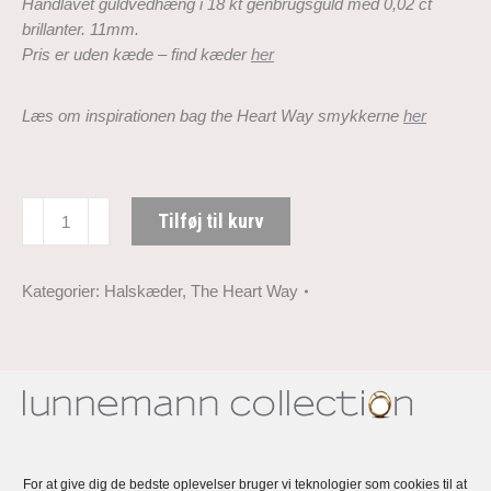
Håndlavet guldvedhæng i 18 kt genbrugsguld med 0,02 ct
brillanter. 11mm.
Pris er uden kæde – find kæder
her
Læs om inspirationen bag the Heart Way smykkerne
her
The
Tilføj til kurv
Heart
Way
Vedhæng
Kategorier:
Halskæder
,
The Heart Way
med
diamant
antal
Beskrivelse
Lunnemann The Heart Way – en kollektion
For at give dig de bedste oplevelser bruger vi teknologier som cookies til at