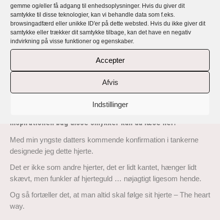
af håndlavede, eksklusive, unikke og
gemme og/eller få adgang til enhedsoplysninger. Hvis du giver dit
samtykke til disse teknologier, kan vi behandle data som f.eks.
personlige vedhæng og øreringe
browsingadfærd eller unikke ID'er på dette websted. Hvis du ikke giver dit
samtykke eller trækker dit samtykke tilbage, kan det have en negativ
indvirkning på visse funktioner og egenskaber.
Rikke Lunnemanns smykker er håndlavede, eksklusive,
unikke og alle personlige med en fortælling og et budskab.
Accepter
Lunnemann The Heart Way… er en kollektion af øreringe og
Afvis
vedhæng, der er håndlavet i 18 karat genbrugsguld og -sølv
med top kvalitet responsible sourced diamanter og naturligt
Indstillinger
farvede safirer
Inspirationen bag disse smykker kan du læse her:
Med min yngste datters kommende konfirmation i tankerne
designede jeg dette hjerte.
Det er ikke som andre hjerter, det er lidt kantet, hænger lidt
skævt, men funkler af hjerteguld … nøjagtigt ligesom hende.
Og så fortæller det, at man altid skal følge sit hjerte – The heart
way.