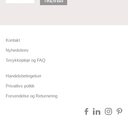
Tilføj til kurv
kan
vælges
på
varesiden
Kontakt
Nyhedsbrev
Smykkepleje og FAQ
Handelsbetingelser
Privatlivs politik
Forsendelse og Returnering