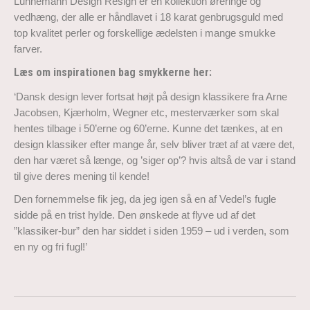
Lunnemann Design Resign er en kollektion øreringe og
vedhæng, der alle er håndlavet i 18 karat genbrugsguld med
top kvalitet perler og forskellige ædelsten i mange smukke
farver.
Læs om inspirationen bag smykkerne her:
‘Dansk design lever fortsat højt på design klassikere fra Arne
Jacobsen, Kjærholm, Wegner etc, mesterværker som skal
hentes tilbage i 50’erne og 60’erne. Kunne det tænkes, at en
design klassiker efter mange år, selv bliver træt af at være det,
den har været så længe, og ’siger op’? hvis altså de var i stand
til give deres mening til kende!
Den fornemmelse fik jeg, da jeg igen så en af Vedel’s fugle
sidde på en trist hylde. Den ønskede at flyve ud af det
”klassiker-bur” den har siddet i siden 1959 – ud i verden, som
en ny og fri fugl!’