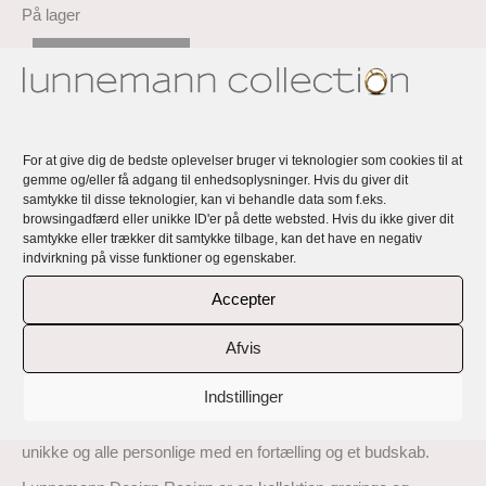
På lager
Tilføj til kurv
Kategorier:
Halskæder
,
Design Resign
For at give dig de bedste oplevelser bruger vi teknologier som cookies til at
gemme og/eller få adgang til enhedsoplysninger. Hvis du giver dit
samtykke til disse teknologier, kan vi behandle data som f.eks.
browsingadfærd eller unikke ID'er på dette websted. Hvis du ikke giver dit
samtykke eller trækker dit samtykke tilbage, kan det have en negativ
Beskrivelse
indvirkning på visse funktioner og egenskaber.
Accepter
Lunnemann Design Resign – en kollektion
af håndlavede, eksklusive, unikke og
Afvis
personlige smykker
Indstillinger
Rikke Lunnemanns smykker er håndlavede, eksklusive,
unikke og alle personlige med en fortælling og et budskab.