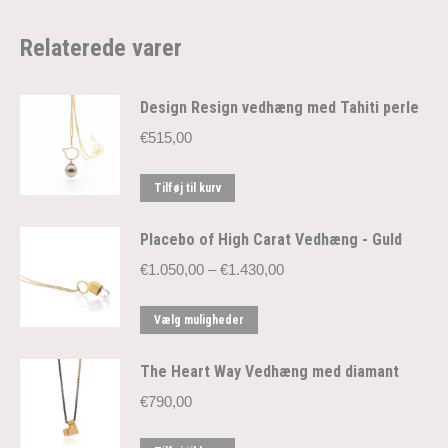
Relaterede varer
Design Resign vedhæng med Tahiti perle
€
515,00
Tilføj til kurv
Placebo of High Carat Vedhæng - Guld
Prisinterval:
€
1.050,00
–
€
1.430,00
€1.050,00
til
Dette
Vælg muligheder
€1.430,00
vare
har
The Heart Way Vedhæng med diamant
flere
€
790,00
varianter.
Mulighederne