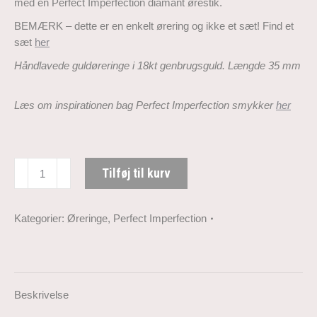
med en Perfect Imperfection diamant ørestik.
BEMÆRK – dette er en enkelt ørering og ikke et sæt! Find et
sæt
her
Håndlavede guldøreringe i 18kt genbrugsguld. Længde 35 mm
Læs om inspirationen bag Perfect Imperfection
smykker
her
Perfect
Tilføj til kurv
Imperfection
guldørering
-
Kategorier:
Øreringe
,
Perfect Imperfection
enkelt
ørering
antal
Beskrivelse