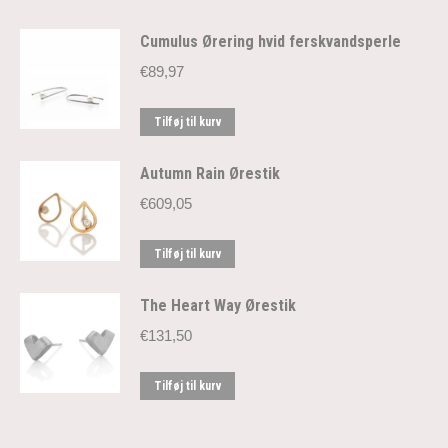
Cumulus Ørering hvid ferskvandsperle
€
89,97
Tilføj til kurv
Autumn Rain Ørestik
€
609,05
Tilføj til kurv
The Heart Way Ørestik
€
131,50
Tilføj til kurv