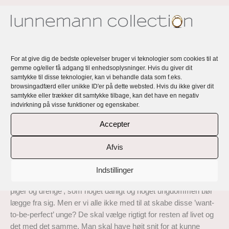
Lunnemann Perfect Imperfection… – en
kollektion af håndlavede, eksklusive,
unikke og personlige ringe og øreringe
For at give dig de bedste oplevelser bruger vi teknologier som cookies til at
Rikke Lunnemanns smykker er håndlavede, eksklusive,
gemme og/eller få adgang til enhedsoplysninger. Hvis du giver dit
samtykke til disse teknologier, kan vi behandle data som f.eks.
unikke og alle personlige med en fortælling og et budskab.
browsingadfærd eller unikke ID'er på dette websted. Hvis du ikke giver dit
samtykke eller trækker dit samtykke tilbage, kan det have en negativ
Lunnemann Perfect Imperfection… er en kollektion af ringe og
indvirkning på visse funktioner og egenskaber.
øreringe, der er håndlavet i 18 karat genbrugsguld med top
kvalitet responsible sourced diamanter og naturligt farvede
Accepter
safirer
Afvis
Inspirationen bag disse smykker kan du læse her:
‘Nogen gange bliver jeg så forpustet af alle de krav livet byder
Indstillinger
og af det vi forlanger af os selv. Man taler om begrebet ’12-tals
piger og drenge’, som noget dårligt og noget ungdommen bør
lægge fra sig. Men er vi alle ikke med til at skabe disse ’want-
to-be-perfect’ unge? De skal vælge rigtigt for resten af livet og
det med det samme. Man skal have højt snit for at kunne