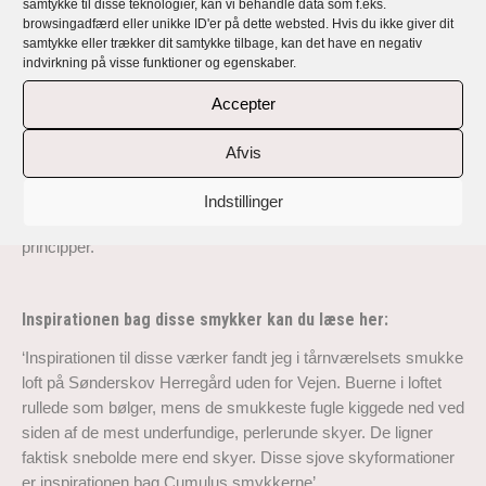
håndlavede, eksklusive, unikke og
samtykke til disse teknologier, kan vi behandle data som f.eks.
browsingadfærd eller unikke ID'er på dette websted. Hvis du ikke giver dit
personlige smykker
samtykke eller trækker dit samtykke tilbage, kan det have en negativ
indvirkning på visse funktioner og egenskaber.
Rikke Lunnemanns smykker er håndlavede, eksklusive,
Accepter
unikke og alle personlige med en fortælling og et budskab.
Lunnemann Cumulus er en kollektion af ringe, ørering,
Afvis
halskæder og vedhæng, der alle er håndlavet i 18 karat
genbrugsguld og sølv med top kvalitet responsible sourced
Indstillinger
diamanter og høj kvalitets perler dyrket efter bæredygtige
principper.
Inspirationen bag disse smykker kan du læse her:
‘Inspirationen til disse værker fandt jeg i tårnværelsets smukke
loft på Sønderskov Herregård uden for Vejen. Buerne i loftet
rullede som bølger, mens de smukkeste fugle kiggede ned ved
siden af de mest underfundige, perlerunde skyer. De ligner
faktisk snebolde mere end skyer. Disse sjove skyformationer
er inspirationen bag Cumulus smykkerne’