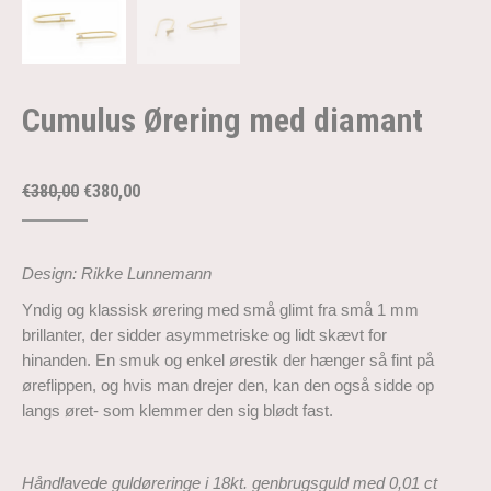
Cumulus Ørering med diamant
Den
Den
€
380,00
€
380,00
oprindelige
aktuelle
pris
pris
Design: Rikke Lunnemann
var:
er:
€380,00.
€380,00.
Yndig og klassisk ørering med små glimt fra små 1 mm
brillanter, der sidder asymmetriske og lidt skævt for
hinanden. En smuk og enkel ørestik der hænger så fint på
øreflippen, og hvis man drejer den, kan den også sidde op
langs øret- som klemmer den sig blødt fast.
Håndlavede guldøreringe i 18kt. genbrugsguld med 0,01 ct