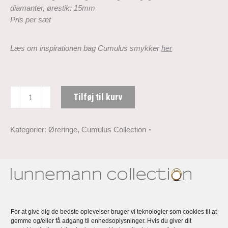
diamanter
, ørestik: 15
mm
Pris per sæt
Læs om inspirationen bag Cumulus smykker
her
Cumulus
Tilføj til kurv
Ørering
med
diamant
Kategorier:
Øreringe
,
Cumulus Collection
antal
Beskrivelse
Lunnemann Cumulus – en kollektion af
For at give dig de bedste oplevelser bruger vi teknologier som cookies til at
gemme og/eller få adgang til enhedsoplysninger. Hvis du giver dit