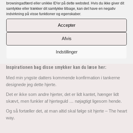
browsingadfærd eller unikke ID'er på dette websted. Hvis du ikke giver dit
personlige vedhæng og øreringe
samtykke eller trækker dit samtykke tilbage, kan det have en negativ
indvirkning på visse funktioner og egenskaber.
Rikke Lunnemanns smykker er håndlavede, eksklusive,
Accepter
unikke og alle personlige med en fortælling og et budskab.
Lunnemann The Heart Way… er en kollektion af øreringe og
Afvis
vedhæng, der er håndlavet i 18 karat genbrugsguld og -sølv
med top kvalitet responsible sourced diamanter og naturligt
Indstillinger
farvede safirer
Inspirationen bag disse smykker kan du læse her:
Med min yngste datters kommende konfirmation i tankerne
designede jeg dette hjerte.
Det er ikke som andre hjerter, det er lidt kantet, hænger lidt
skævt, men funkler af hjerteguld … nøjagtigt ligesom hende.
Og så fortæller det, at man altid skal følge sit hjerte – The heart
way.