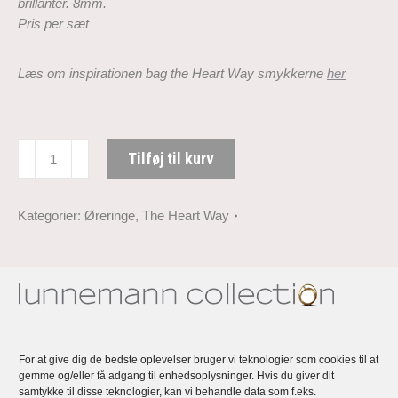
brillanter. 8mm.
Pris per sæt
Læs om inspirationen bag the Heart Way smykkerne
her
The
Tilføj til kurv
Heart
Way
Ørestik
Kategorier:
Øreringe
,
The Heart Way
med
diamant
antal
Beskrivelse
Lunnemann The Heart Way – en kollektion
For at give dig de bedste oplevelser bruger vi teknologier som cookies til at
gemme og/eller få adgang til enhedsoplysninger. Hvis du giver dit
af håndlavede, eksklusive, unikke og
samtykke til disse teknologier, kan vi behandle data som f.eks.