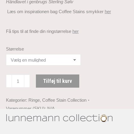
Håndlavet i genbrugs Sterling Sølv
Læs om inspirationen bag Coffee Stains smykker
her
Få tips til at finde din ringstørrelse
her
Størrelse
Coffee
Tilføj til kurv
Stain
Ring
antal
Kategorier:
Ringe
,
Coffee Stain Collection
Varenummer (SKU):
N/A