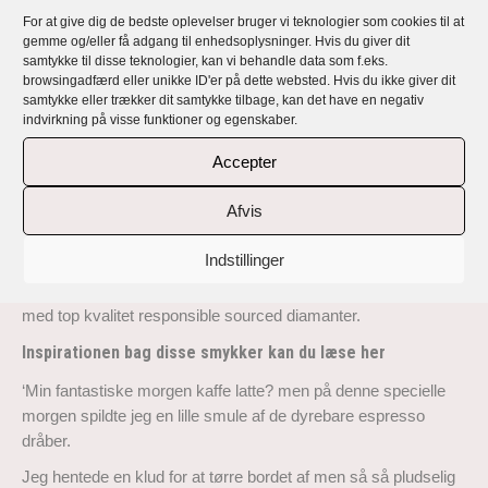
For at give dig de bedste oplevelser bruger vi teknologier som cookies til at
Beskrivelse
gemme og/eller få adgang til enhedsoplysninger. Hvis du giver dit
samtykke til disse teknologier, kan vi behandle data som f.eks.
browsingadfærd eller unikke ID'er på dette websted. Hvis du ikke giver dit
Lunnemann Coffee Stain… – en kollektion
samtykke eller trækker dit samtykke tilbage, kan det have en negativ
af håndlavede, eksklusive, unikke og
indvirkning på visse funktioner og egenskaber.
personlige ringe
Accepter
Rikke Lunnemanns smykker er håndlavede, eksklusive,
Afvis
unikke og alle personlige med en fortælling og et budskab.
Indstillinger
Lunnemann Coffee Stain… er en kollektion af ringe, der er
håndlavet i 18 karat genbrugsguld og genbrugs Sterling sølv
med top kvalitet responsible sourced diamanter.
Inspirationen bag disse smykker kan du læse her
‘Min fantastiske morgen kaffe latte? men på denne specielle
morgen spildte jeg en lille smule af de dyrebare espresso
dråber.
Jeg hentede en klud for at tørre bordet af men så så pludselig