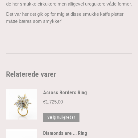
de her smukke cirkulære men alligevel uregulære våde former.
Det var her det gik op for mig at disse smukke kaffe pletter
måtte bæres som smykker’
Relaterede varer
Across Borders Ring
€
1.725,00
Dette
Vælg muligheder
vare
har
Diamonds are ... Ring
flere