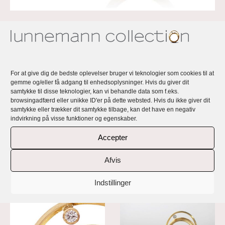
For at hjælpe min yngste datter med hendes flyskræk, tegnede
jeg den bane vores flyvemaskine skulle igennem før den var
oppe i de rigtige luftlag og hvordan den igen fik os tilbage på
Jorden.
For at give dig de bedste oplevelser bruger vi teknologier som cookies til at
gemme og/eller få adgang til enhedsoplysninger. Hvis du giver dit
Disse sketches endte med at blive inspirationen til en ring
samtykke til disse teknologier, kan vi behandle data som f.eks.
bestående af ringe, med en illusion af bevægelse.
browsingadfærd eller unikke ID'er på dette websted. Hvis du ikke giver dit
samtykke eller trækker dit samtykke tilbage, kan det have en negativ
Den er designet som en flyvemaskines bane over himlen, men
indvirkning på visse funktioner og egenskaber.
giver også association til et stjerneskud, solens bevægelse på
himmelen eller måske endda et symbol på livet…
Accepter
Afvis
Find i Shoppen
Indstillinger